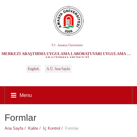
T.C. Amasya Üniversitesi
MERKEZI ARAŞTIRMA UYGULAMA LABORATUVARI UYGULAMA VE
ARAŞTIRMA MERKEZI
English
A.Ü. Ana Sayfa
Menu
Formlar
Ana Sayfa /
Kalite /
İç Kontrol /
Formlar